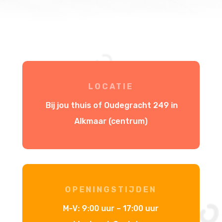
LOCATIE
Bij jou thuis of Oudegracht 249 in
Alkmaar (centrum)
OPENINGSTIJDEN
M-V:
9:00 uur – 17:00 uur