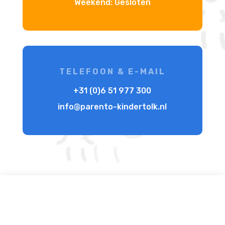
Weekend: Gesloten
TELEFOON & E-MAIL
+31 (0)6 51 977 300
info@parento-kindertolk.nl