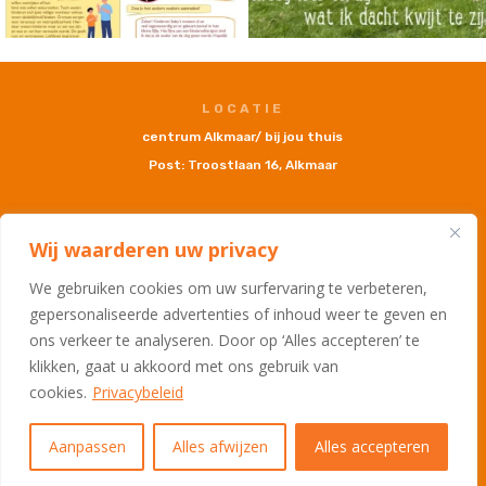
LOCATIE
centrum Alkmaar/ bij jou thuis
Post: Troostlaan 16, Alkmaar
Wij waarderen uw privacy
OPENINGSTIJDEN
M - V: 9:00 uur - 17:00 uur
We gebruiken cookies om uw surfervaring te verbeteren,
Weekend: Gesloten
gepersonaliseerde advertenties of inhoud weer te geven en
ons verkeer te analyseren. Door op ‘Alles accepteren’ te
klikken, gaat u akkoord met ons gebruik van
cookies.
Privacybeleid
TELEFOON & E-MAIL
+31 (0)6 51 977 300
info@parento-kindertolk.nl
Aanpassen
Alles afwijzen
Alles accepteren